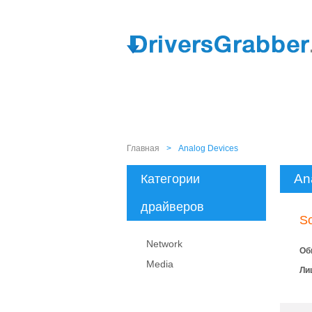
Главная
>
Analog Devices
An
Категории
драйверов
So
Network
Об
Media
Ли