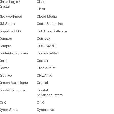
irrus Logic /
Cisco
Crystal
Clear
Clockworkmod
Cloud Media
CM Storm
Code Sector Inc.
CognitiveTPG
Cok Free Software
Compaq
Compex
Compro
CONEXANT
Contenta Software
CoolwareMax
Corel
Corsair
Cowon
CradlePoint
Creative
CREATIX
Cristea Aurel Ionut
Crucial
Crystal Computer
Crystal
Semiconductors
CSR
CTX
Cyber Snipa
Cyberdrive