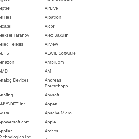
Aiptek
AirLive
AirTies
Albatron
lcatel
Alcor
Aleksei Taranov
Alex Bakulin
llied Telesis
Allview
ALPS
ALWIL Software
Amazon
AmbiCom
AMD
AMI
Analog Devices
Andreas
Breitschopp
AnMing
Anvsoft
ANVSOFT Inc
Aopen
Aosta
Apache Micro
Apowersoft.com
Apple
Applian
Archos
Technologies Inc.