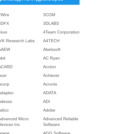
2Wire
3COM
3DFX
3DLABS
4kus
4Team Corporation
A!K Research Labs
A4TECH
AAEW
Abelssoft
bit
AC Ryan
ACARD
Accton
Acer
Achiever
Acorp
Acronis
Adaptec
ADATA
Adesso
ADI
Adico
Adobe
Advanced Micro
Advanced Reliable
Devices Inc
Software
Agere
AGG Software