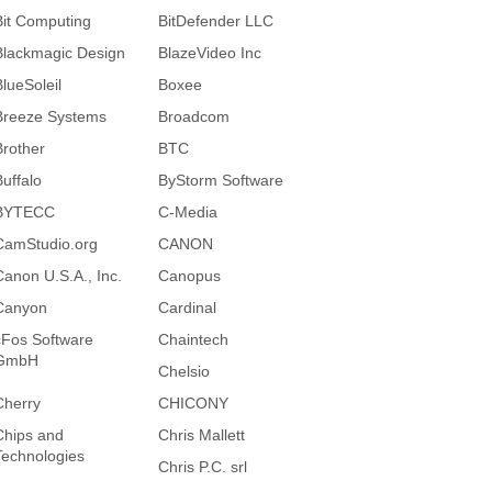
Bit Computing
BitDefender LLC
Blackmagic Design
BlazeVideo Inc
BlueSoleil
Boxee
Breeze Systems
Broadcom
Brother
BTC
Buffalo
ByStorm Software
BYTECC
C-Media
CamStudio.org
CANON
Canon U.S.A., Inc.
Canopus
Canyon
Cardinal
cFos Software
Chaintech
GmbH
Chelsio
Cherry
CHICONY
Chips and
Chris Mallett
Technologies
Chris P.C. srl