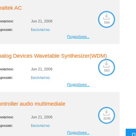
altek AC
новлен:
Jun 21, 2006
594
цензия:
Бесплатно
Подробнее...
nalog Devices Wavetable Synthesizer(WDM)
новлен:
Jun 21, 2006
563
цензия:
Бесплатно
Подробнее...
ntroller audio multimediale
новлен:
Jun 21, 2006
3245
цензия:
Бесплатно
Подробнее...
П