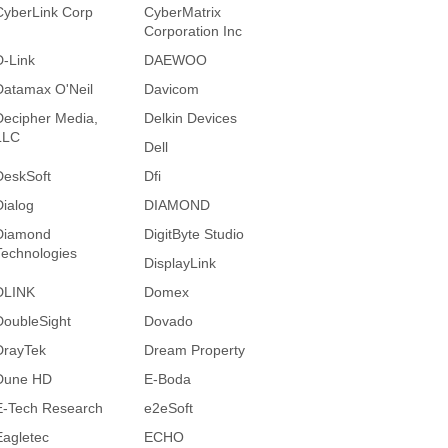
CyberLink Corp
CyberMatrix
Corporation Inc
D-Link
DAEWOO
Datamax O'Neil
Davicom
Decipher Media,
Delkin Devices
LLC
Dell
DeskSoft
Dfi
Dialog
DIAMOND
Diamond
DigitByte Studio
Technologies
DisplayLink
DLINK
Domex
DoubleSight
Dovado
DrayTek
Dream Property
Dune HD
E-Boda
E-Tech Research
e2eSoft
Eagletec
ECHO