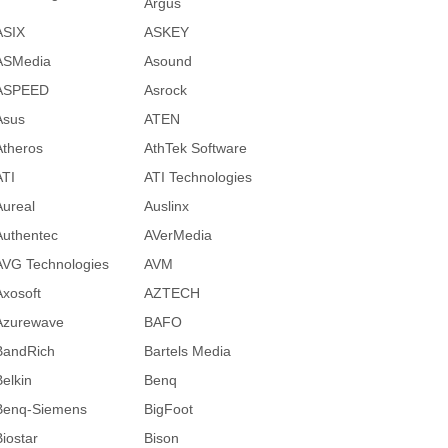
Argus
ASIX
ASKEY
ASMedia
Asound
ASPEED
Asrock
Asus
ATEN
Atheros
AthTek Software
ATI
ATI Technologies
Aureal
Auslinx
Authentec
AVerMedia
AVG Technologies
AVM
Axosoft
AZTECH
Azurewave
BAFO
BandRich
Bartels Media
Belkin
Benq
Benq-Siemens
BigFoot
Biostar
Bison