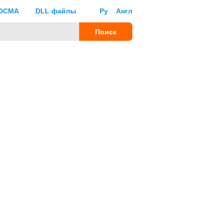
DCMA
DLL файлы
Ру
Англ