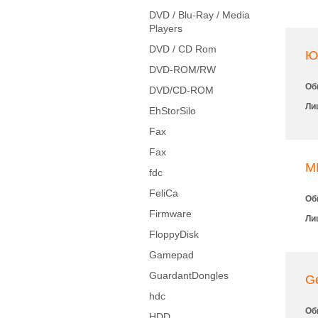
DVD / Blu-Ray / Media
Players
DVD / CD Rom
Ю
DVD-ROM/RW
Об
DVD/CD-ROM
Ли
EhStorSilo
Fax
Fax
M
fdc
FeliCa
Об
Firmware
Ли
FloppyDisk
Gamepad
GuardantDongles
Ge
hdc
Об
HDD