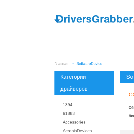
Главная
>
SoftwareDevice
So
Категории
драйверов
C
1394
Об
61883
Ли
Accessories
AcronisDevices