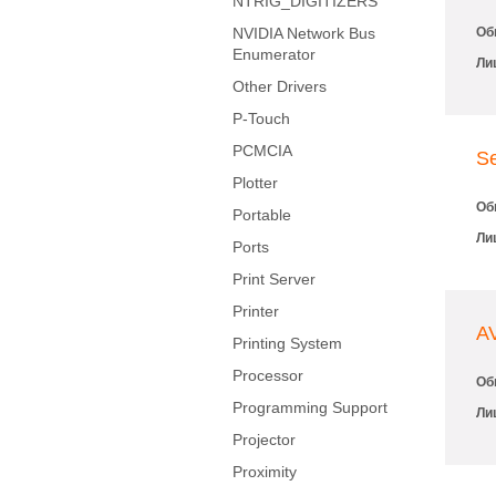
NTRIG_DIGITIZERS
NVIDIA Network Bus
Об
Enumerator
Ли
Other Drivers
P-Touch
PCMCIA
Se
Plotter
Об
Portable
Ли
Ports
Print Server
Printer
A
Printing System
Processor
Об
Programming Support
Ли
Projector
Proximity