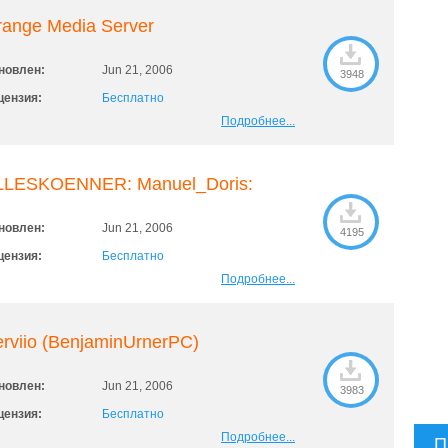
range Media Server
новлен:
Jun 21, 2006
3948
цензия:
Бесплатно
Подробнее...
LLESKOENNER: Manuel_Doris:
новлен:
Jun 21, 2006
4195
цензия:
Бесплатно
Подробнее...
rviio (BenjaminUrnerPC)
новлен:
Jun 21, 2006
3983
цензия:
Бесплатно
Подробнее...
П