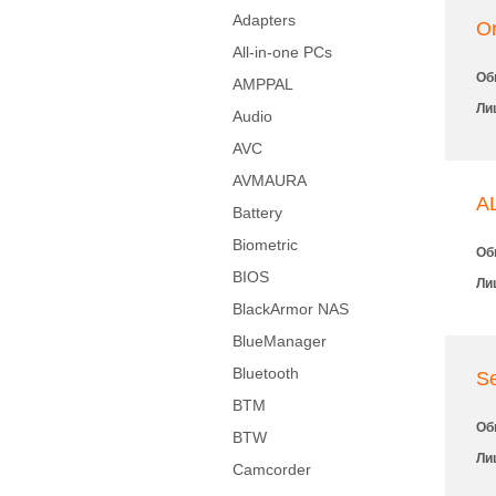
Adapters
O
All-in-one PCs
Об
AMPPAL
Ли
Audio
AVC
AVMAURA
A
Battery
Biometric
Об
BIOS
Ли
BlackArmor NAS
BlueManager
Bluetooth
Se
BTM
Об
BTW
Ли
Camcorder