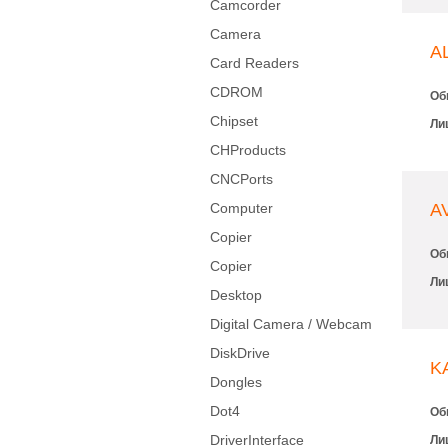
Camcorder
Camera
A
Card Readers
CDROM
Об
Chipset
Ли
CHProducts
CNCPorts
Computer
A
Copier
Об
Copier
Ли
Desktop
Digital Camera / Webcam
DiskDrive
K
Dongles
Dot4
Об
DriverInterface
Ли