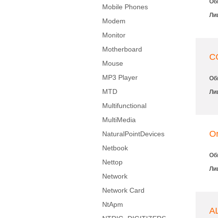
Об
Mobile Phones
Ли
Modem
Monitor
Motherboard
C
Mouse
MP3 Player
Об
MTD
Ли
Multifunctional
MultiMedia
O
NaturalPointDevices
Netbook
Об
Nettop
Ли
Network
Network Card
NtApm
A