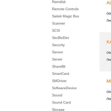
Ramdisk
A
Remote Controls
Об
Saitek Magic Bus
Ли
Scanner
SCSI
SecBioDev
K
Security
Sensor
Об
Server
Ли
ShareBit
SmartCard
M
SMDriver
SoftwareDevice
Об
Sound
Ли
Sound Card
Storage