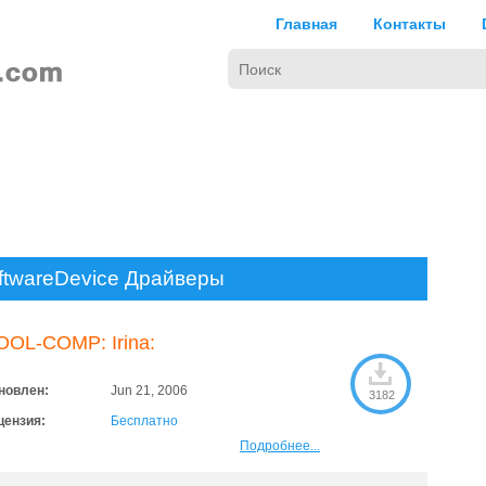
Главная
Контакты
ftwareDevice Драйверы
OOL-COMP: Irina:
новлен:
Jun 21, 2006
3182
цензия:
Бесплатно
Подробнее...