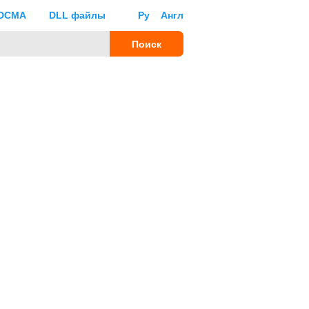
DCMA
DLL файлы
Ру
Англ