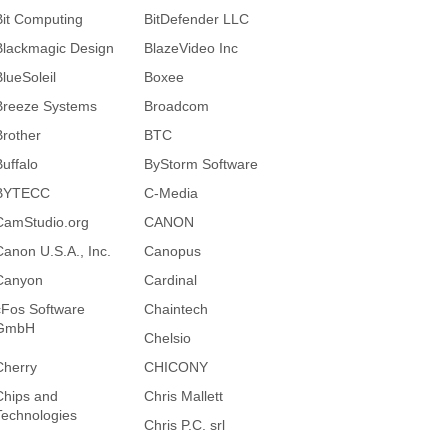
Bit Computing
BitDefender LLC
Blackmagic Design
BlazeVideo Inc
BlueSoleil
Boxee
Breeze Systems
Broadcom
Brother
BTC
Buffalo
ByStorm Software
BYTECC
C-Media
CamStudio.org
CANON
Canon U.S.A., Inc.
Canopus
Canyon
Cardinal
cFos Software
Chaintech
GmbH
Chelsio
Cherry
CHICONY
Chips and
Chris Mallett
Technologies
Chris P.C. srl