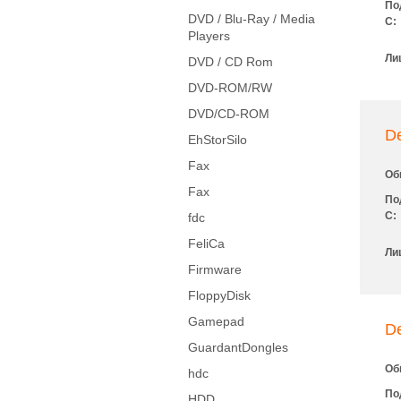
По
DVD / Blu-Ray / Media
С:
Players
Ли
DVD / CD Rom
DVD-ROM/RW
DVD/CD-ROM
De
EhStorSilo
Fax
Об
Fax
По
С:
fdc
FeliCa
Ли
Firmware
FloppyDisk
Gamepad
D
GuardantDongles
Об
hdc
По
HDD