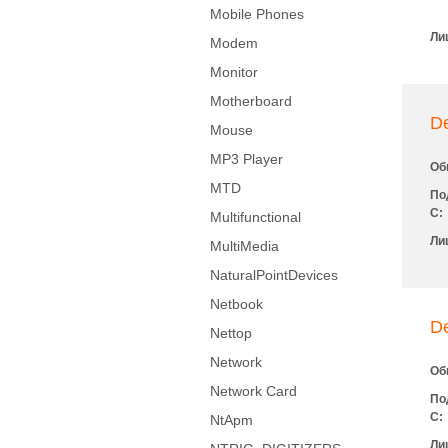
Mobile Phones
Ли
Modem
Monitor
Motherboard
De
Mouse
MP3 Player
Об
MTD
По
С:
Multifunctional
Ли
MultiMedia
NaturalPointDevices
Netbook
D
Nettop
Network
Об
Network Card
По
С:
NtApm
Ли