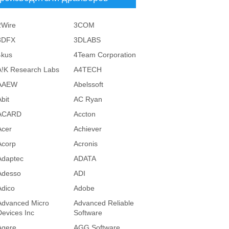
2Wire
3COM
3DFX
3DLABS
4kus
4Team Corporation
A!K Research Labs
A4TECH
AAEW
Abelssoft
bit
AC Ryan
ACARD
Accton
Acer
Achiever
Acorp
Acronis
Adaptec
ADATA
Adesso
ADI
Adico
Adobe
Advanced Micro
Advanced Reliable
Devices Inc
Software
Agere
AGG Software