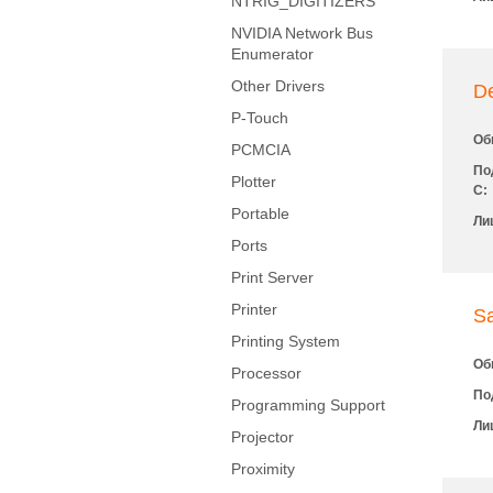
NTRIG_DIGITIZERS
NVIDIA Network Bus
Enumerator
Other Drivers
D
P-Touch
Об
PCMCIA
По
Plotter
С:
Portable
Ли
Ports
Print Server
Printer
S
Printing System
Об
Processor
По
Programming Support
Ли
Projector
Proximity