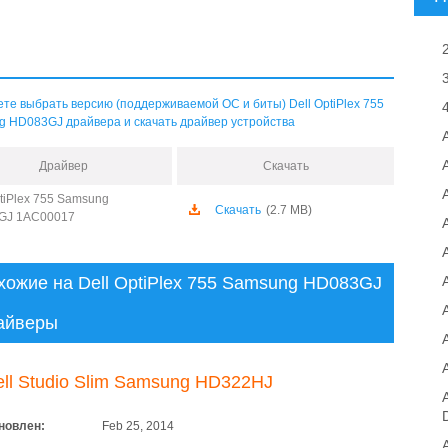
те выбрать версию (поддерживаемой ОС и биты) Dell OptiPlex 755
 HD083GJ драйвера и скачать драйвер устройства
Драйвер
Скачать
A
ptiPlex 755 Samsung
Скачать
(2.7 MB)
GJ 1AC00017
хожие на Dell OptiPlex 755 Samsung HD083GJ
айверы
ell Studio Slim Samsung HD322HJ
новлен:
Feb 25, 2014