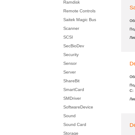
Ramdisk
S
Remote Controls
Saitek Magic Bus
Об
Scanner
По
SCSI
Ли
SecBioDev
Security
D
Sensor
Server
Об
ShareBit
По
SmartCard
С:
SMDriver
Ли
SoftwareDevice
Sound
Sound Card
D
Storage