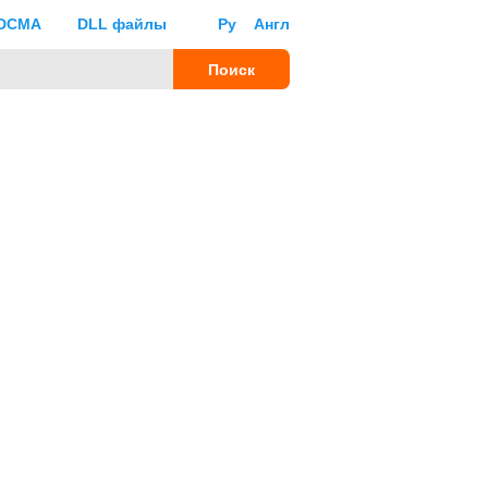
DCMA
DLL файлы
Ру
Англ