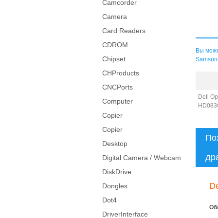
Camcorder
Camera
Card Readers
CDROM
Вы може
Chipset
Samsung
CHProducts
CNCPorts
Dell O
Computer
HD083
Copier
Copier
По
Desktop
др
Digital Camera / Webcam
DiskDrive
D
Dongles
Dot4
Об
DriverInterface