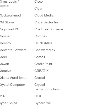
irrus Logic /
Cisco
Crystal
Clear
Clockworkmod
Cloud Media
CM Storm
Code Sector Inc.
CognitiveTPG
Cok Free Software
Compaq
Compex
Compro
CONEXANT
Contenta Software
CoolwareMax
Corel
Corsair
Cowon
CradlePoint
Creative
CREATIX
Cristea Aurel Ionut
Crucial
Crystal Computer
Crystal
Semiconductors
CSR
CTX
Cyber Snipa
Cyberdrive