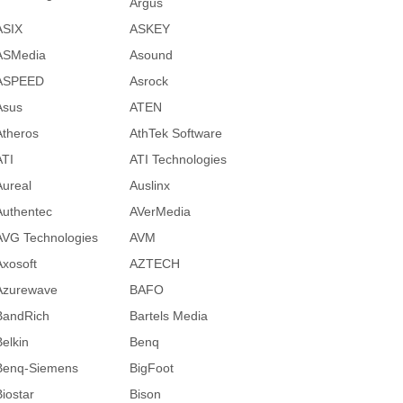
Argus
ASIX
ASKEY
ASMedia
Asound
ASPEED
Asrock
Asus
ATEN
Atheros
AthTek Software
ATI
ATI Technologies
Aureal
Auslinx
Authentec
AVerMedia
AVG Technologies
AVM
Axosoft
AZTECH
Azurewave
BAFO
BandRich
Bartels Media
Belkin
Benq
Benq-Siemens
BigFoot
Biostar
Bison