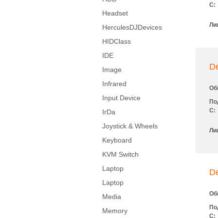
С:
Headset
Ли
HerculesDJDevices
HIDClass
IDE
D
Image
Infrared
Об
Input Device
По
С:
IrDa
Joystick & Wheels
Ли
Keyboard
KVM Switch
Laptop
D
Laptop
Об
Media
По
Memory
С: