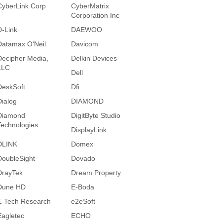
CyberLink Corp
CyberMatrix
Corporation Inc
D-Link
DAEWOO
Datamax O'Neil
Davicom
Decipher Media,
Delkin Devices
LLC
Dell
DeskSoft
Dfi
Dialog
DIAMOND
Diamond
DigitByte Studio
Technologies
DisplayLink
DLINK
Domex
DoubleSight
Dovado
DrayTek
Dream Property
Dune HD
E-Boda
E-Tech Research
e2eSoft
Eagletec
ECHO