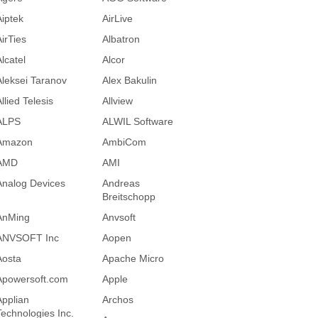
Aiptek
AirLive
AirTies
Albatron
lcatel
Alcor
Aleksei Taranov
Alex Bakulin
llied Telesis
Allview
ALPS
ALWIL Software
Amazon
AmbiCom
AMD
AMI
Analog Devices
Andreas
Breitschopp
AnMing
Anvsoft
ANVSOFT Inc
Aopen
Aosta
Apache Micro
Apowersoft.com
Apple
Applian
Archos
Technologies Inc.