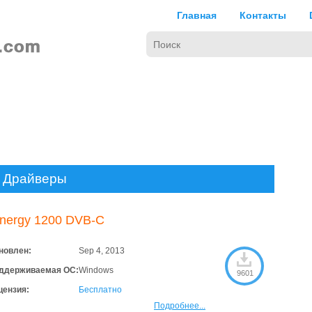
Главная
Контакты
 Драйверы
inergy 1200 DVB-C
новлен:
Sep 4, 2013
ддерживаемая ОС:
Windows
9601
цензия:
Бесплатно
Подробнее...