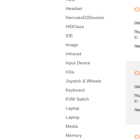
Headset
Ci
HerculesDJDevices
Об
HIDClass
По
IDE
С:
Image
Ли
Infrared
Input Device
IrDa
C
Joystick & Wheels
Об
Keyboard
По
KVM Switch
С:
Laptop
Ли
Laptop
Media
Memory
Ci