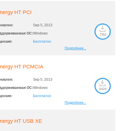
nergy HT PCI
новлен:
Sep 5, 2013
ддерживаемая ОС:
Windows
7352
цензия:
Бесплатно
Подробнее...
inergy HT PCMCIA
новлен:
Sep 5, 2013
ддерживаемая ОС:
Windows
6424
цензия:
Бесплатно
Подробнее...
inergy HT USB XE