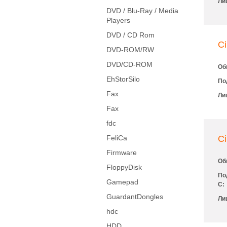
Ли
DVD / Blu-Ray / Media
Players
DVD / CD Rom
C
DVD-ROM/RW
DVD/CD-ROM
Об
EhStorSilo
По
Fax
Ли
Fax
fdc
FeliCa
Ci
Firmware
Об
FloppyDisk
По
Gamepad
С:
GuardantDongles
Ли
hdc
HDD