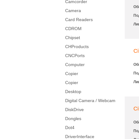
Camcorder
Об
Camera
По
Card Readers
Ли
CDROM
Chipset
CHProducts
Ci
CNCPorts
Computer
Об
Copier
По
Ли
Copier
Desktop
Digital Camera / Webcam
Ci
DiskDrive
Dongles
Об
Dot4
По
DriverInterface