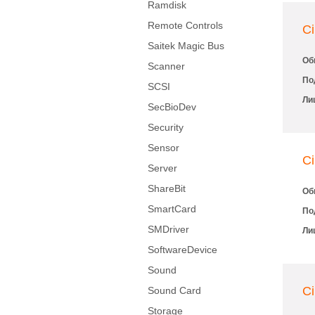
Ramdisk
Remote Controls
Ci
Saitek Magic Bus
Об
Scanner
По
SCSI
Ли
SecBioDev
Security
Sensor
C
Server
ShareBit
Об
SmartCard
По
SMDriver
Ли
SoftwareDevice
Sound
C
Sound Card
Storage