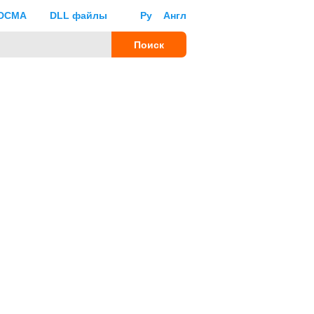
DCMA
DLL файлы
Ру
Англ