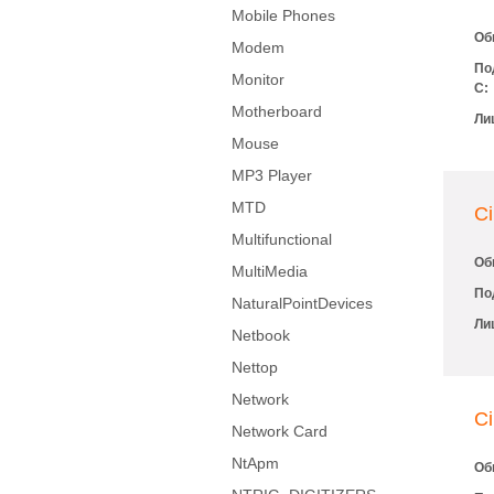
Mobile Phones
Об
Modem
По
Monitor
С:
Motherboard
Ли
Mouse
MP3 Player
MTD
Ci
Multifunctional
Об
MultiMedia
По
NaturalPointDevices
Ли
Netbook
Nettop
Network
C
Network Card
NtApm
Об