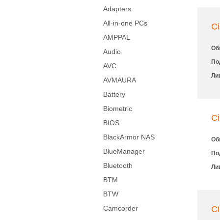
Adapters
All-in-one PCs
C
AMPPAL
Об
Audio
По
AVC
Ли
AVMAURA
Battery
Biometric
C
BIOS
BlackArmor NAS
Об
BlueManager
По
Bluetooth
Ли
BTM
BTW
Camcorder
C