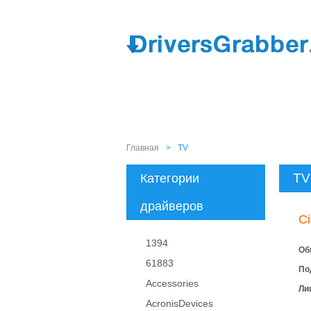
Главная
>
TV
TV
Категории
драйверов
C
1394
Об
61883
По
Accessories
Ли
AcronisDevices