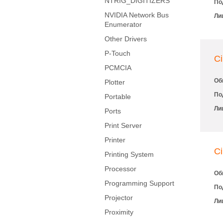
NTRIG_DIGITIZERS
По
NVIDIA Network Bus
Ли
Enumerator
Other Drivers
P-Touch
Ci
PCMCIA
Об
Plotter
По
Portable
Ли
Ports
Print Server
Printer
Ci
Printing System
Processor
Об
Programming Support
По
Projector
Ли
Proximity