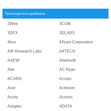
Производители драйверов
2Wire
3COM
3DFX
3DLABS
4kus
4Team Corporation
A!K Research Labs
A4TECH
AAEW
Abelssoft
Abit
AC Ryan
ACARD
Accton
Acer
Achiever
Acorp
Acronis
Adaptec
ADATA