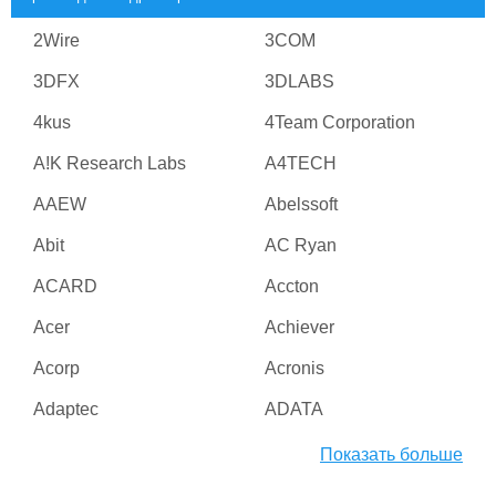
2Wire
3COM
3DFX
3DLABS
4kus
4Team Corporation
A!K Research Labs
A4TECH
AAEW
Abelssoft
Abit
AC Ryan
ACARD
Accton
Acer
Achiever
Acorp
Acronis
Adaptec
ADATA
Adesso
ADI
Показать больше
Adico
Adobe