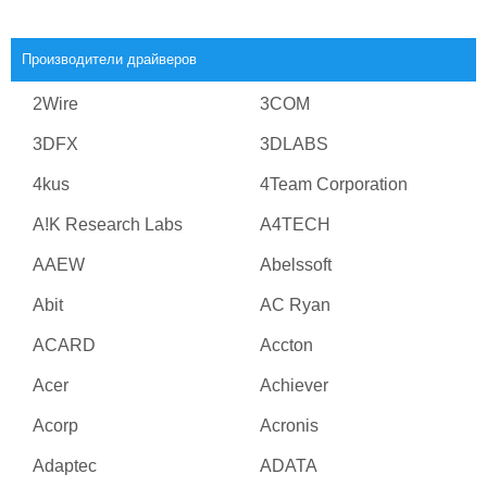
Производители драйверов
2Wire
3COM
3DFX
3DLABS
4kus
4Team Corporation
A!K Research Labs
A4TECH
AAEW
Abelssoft
Abit
AC Ryan
ACARD
Accton
Acer
Achiever
Acorp
Acronis
Adaptec
ADATA