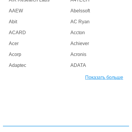
AAEW
Abelssoft
Abit
AC Ryan
ACARD
Accton
Acer
Achiever
Acorp
Acronis
Adaptec
ADATA
Adesso
ADI
Показать больше
Adico
Adobe
Advanced Micro Devices
Advanced Reliable
Inc
Software
Agere
AGG Software
Aiptek
AirLive