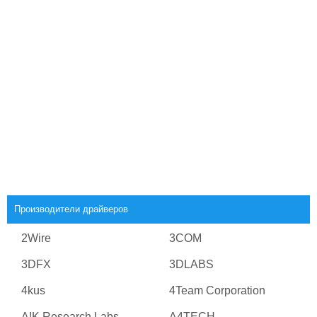
Производители драйверов
2Wire
3COM
3DFX
3DLABS
4kus
4Team Corporation
A!K Research Labs
A4TECH