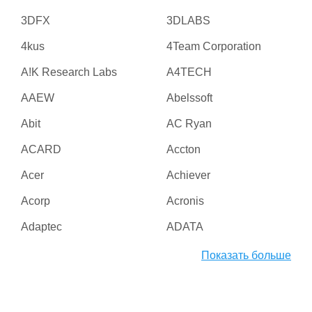
3DFX
3DLABS
4kus
4Team Corporation
A!K Research Labs
A4TECH
AAEW
Abelssoft
Abit
AC Ryan
ACARD
Accton
Acer
Achiever
Acorp
Acronis
Adaptec
ADATA
Adesso
ADI
Показать больше
Adico
Adobe
Advanced Micro Devices
Advanced Reliable