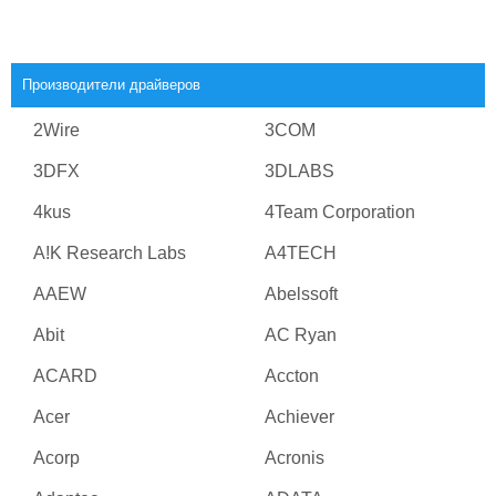
Производители драйверов
2Wire
3COM
3DFX
3DLABS
4kus
4Team Corporation
A!K Research Labs
A4TECH
AAEW
Abelssoft
Abit
AC Ryan
ACARD
Accton
Acer
Achiever
Acorp
Acronis